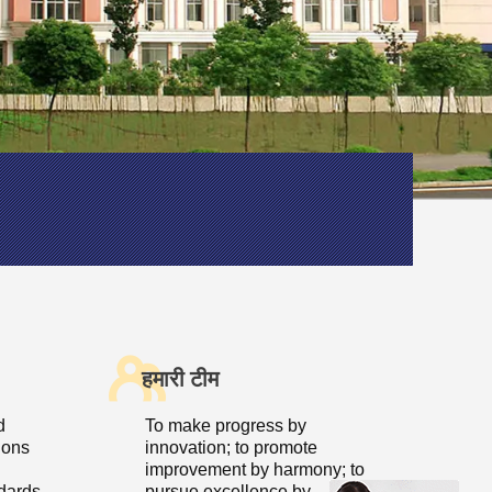
हमारी टीम
d
To make progress by
ions
innovation; to promote
improvement by harmony; to
dards
pursue excellence by