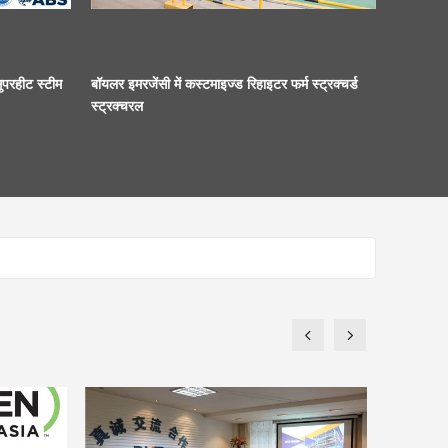
ुपरहीट स्टीम
बॉयलर इमरजेंसी में कस्टमाइज्ड रिहाइटर फर्म स्ट्रक्चर्ड
स्ट्रक्चरल