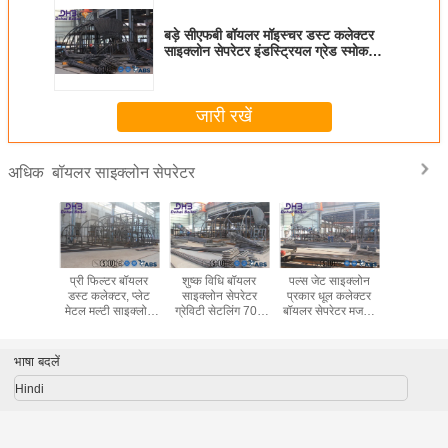
बड़े सीएफबी बॉयलर मॉइस्चर डस्ट कलेक्टर
साइक्लोन सेपरेटर इंडस्ट्रियल ग्रेड स्मोक
फ़िल्टर
जारी रखें
बॉयलर साइक्लोन सेपरेटर
अधिक
औद्योगिक
प्री फिल्टर बॉयलर
शुष्क विधि बॉयलर
पल्स जेट साइक्लोन
इको फ्रेंड
ूल कलेक्टर
डस्ट कलेक्टर, प्लेट
साइक्लोन सेपरेटर
प्रकार धूल कलेक्टर
साइक्लोन से
ट को हटाकर
मेटल मल्टी साइक्लोन
ग्रेविटी सेटलिंग 70 -
बॉयलर सेपरेटर मजबूत
स्पीड रोटेटिं
ी वारंटी
सेपरेटर सेंट्रीफ्यूगल
90% फ़िल्टर दक्षता
निर्माण
फोर्स
भाषा बदलें
Hindi