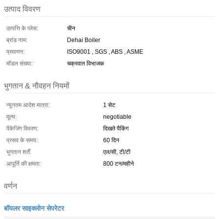
उत्पाद विवरण
उत्पत्ति के प्लेस:
चीन
ब्रांड नाम:
Dehai Boiler
प्रमाणन:
ISO9001 , SGS , ABS , ASME
मॉडल संख्या:
चक्रवात विभाजक
भुगतान & नौवहन नियमों
न्यूनतम आदेश मात्रा:
1 सेट
मूल्य:
negotiable
पैकेजिंग विवरण:
दिखते पैकिंग
प्रसव के समय:
60 दिन
भुगतान शर्तें:
एल/सी, टी/टी
आपूर्ति की क्षमता:
800 टन/महीने
वर्णन
बॉयलर साइक्लोन सेपरेटर