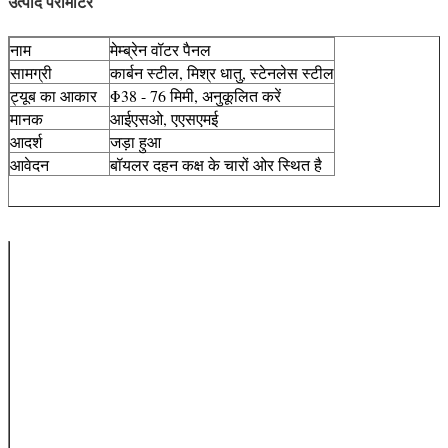
उत्पाद पैरामीटर
नाम
मेम्ब्रेन वॉटर पैनल
सामग्री
कार्बन स्टील, मिश्र धातु, स्टेनलेस स्टील
ट्यूब का आकार
Φ38 - 76 मिमी, अनुकूलित करें
मानक
आईएसओ, एएसएमई
आदर्श
जड़ा हुआ
आवेदन
बॉयलर दहन कक्ष के चारों ओर स्थित है
बेस पाइप की
कार्बन स्टील,
सामग्री
मिश्र धातु इस्पात,
एल्यूमीनियम या
स्टेनलेस
फिन की सामग्री
कार्बन स्टील,
मिश्र धातु इस्पात,
एल्यूमीनियम या
स्टेनलेस
बेस पाइप का
Seamlesss,
प्रकार
वेल्डेड