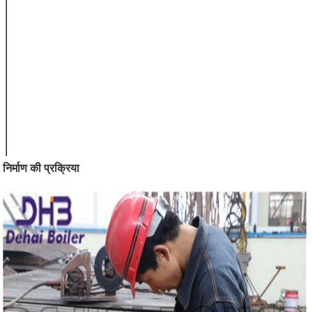
पंखों का प्रकार
वेल्डेड या पूरे
बेस पाइपों का
15mm-219mm
आयुध डिपो
आधार पाइपों के
1.5-6mm
गुम्मट
पंखों की चौड़ाई
6 मिमी-30mm
पंखों का पंख
0.8mm-3.0mm
खाली क्षेत्र की
ग्राहक के अनुरोध
लंबाई
के अनुसार।
पंखों की ट्यूबों की
≤23m
लंबाई
निर्माण की प्रक्रिया