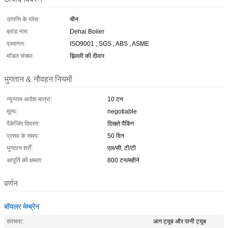
उत्पत्ति के प्लेस:
चीन
ब्रांड नाम:
Dehai Boiler
प्रमाणन:
ISO9001 , SGS , ABS , ASME
मॉडल संख्या:
झिल्ली की दीवार
भुगतान & नौवहन नियमों
न्यूनतम आदेश मात्रा:
10 टन
मूल्य:
negotiable
पैकेजिंग विवरण:
दिखते पैकिंग
प्रसव के समय:
50 दिन
भुगतान शर्तें:
एल/सी, टी/टी
आपूर्ति की क्षमता:
800 टन/महीने
वर्णन
बॉयलर मेम्ब्रेन
संरचना:
आग ट्यूब और पानी ट्यूब