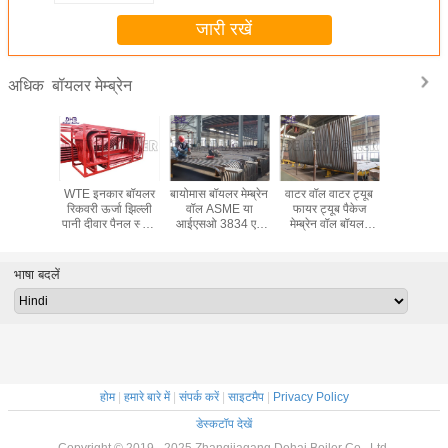
जारी रखें
बॉयलर मेम्ब्रेन
अधिक
ीवार पैनल
WTE इनकार बॉयलर
बायोमास बॉयलर मेम्ब्रेन
वाटर वॉल वाटर ट्यूब
मैन्युअल रूप
 स्लैग पाइप
रिकवरी ऊर्जा झिल्ली
वॉल ASME या
फायर ट्यूब पैकेज
ट्यूब कनेक्श
ाण मानक के
पानी दीवार पैनल स्टीम
आईएसओ 3834 एन
मेम्ब्रेन वॉल बॉयलर
दीवार ट्यूब 
ाथ
बॉयलर उच्च दक्षता
मानक में फर्नेस ट्यूब
दहन फैब्रिकेटर
100% आर
टेस्ट एंकर
भाषा बदलें
होम
|
हमारे बारे में
|
संपर्क करें
|
साइटमैप
|
Privacy Policy
डेस्कटॉप देखें
Copyright © 2019 - 2025 Zhangjiagang Dehai Boiler Co., Ltd.