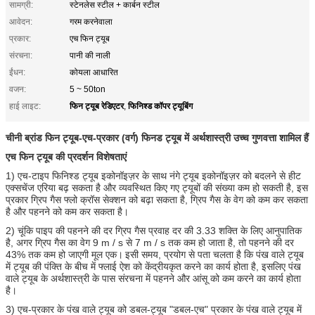
सामग्री:
स्टेनलेस स्टील + कार्बन स्टील
आवेदन:
गरम करनेवाला
प्रकार:
एच फिन ट्यूब
संरचना:
पानी की नाली
ईंधन:
कोयला आधारित
वजन:
5 ~ 50ton
फिन ट्यूब रेडिएटर
फिनिश्ड कॉपर ट्यूबिंग
हाई लाइट:
,
चीनी ब्रांड फिन ट्यूब-एच-प्रकार (वर्ग) फिनड ट्यूब में अर्थशास्त्री उच्च गुणवत्ता शामिल हैं
एच फिन ट्यूब की प्रदर्शन विशेषताएं
1) एच-टाइप फिनिश्ड ट्यूब इकोनॉइज़र के साथ नंगे ट्यूब इकोनॉइज़र को बदलने से हीट
एक्सचेंज एरिया बढ़ सकता है और व्यवस्थित किए गए ट्यूबों की संख्या कम हो सकती है, इस
प्रकार ग्रिप गैस फ्लो क्रॉस सेक्शन को बढ़ा सकता है, ग्रिप गैस के वेग को कम कर सकता
है और पहनने को कम कर सकता है।
2) चूंकि पाइप की पहनने की दर ग्रिप गैस प्रवाह दर की 3.33 शक्ति के लिए आनुपातिक
है, अगर ग्रिप गैस का वेग 9 m / s से 7 m / s तक कम हो जाता है, तो पहनने की दर
43% तक कम हो जाएगी मूल एक।
इसी समय, प्रयोग से पता चलता है कि पंख वाले ट्यूब
में ट्यूब की पंक्ति के बीच में फ्लाई ऐश को केंद्रीयकृत करने का कार्य होता है, इसलिए पंख
वाले ट्यूब के अर्थशास्त्री के पास संरचना में पहनने और आंसू को कम करने का कार्य होता
है।
3) एच-प्रकार के पंख वाले ट्यूब को डबल-ट्यूब "डबल-एच" प्रकार के पंख वाले ट्यूब में