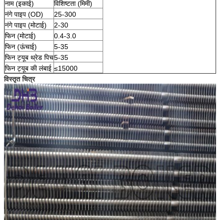
नाम (इकाई)
विशिष्टता (मिमी)
नंगे पाइप (OD)
25-300
नंगे पाइप (मोटाई)
2-30
फिन (मोटाई)
0.4-3.0
फिन (ऊंचाई)
5-35
फिन ट्यूब थ्रेड पिच
5-35
फिन ट्यूब की लंबाई
≤15000
विस्तृत चित्र