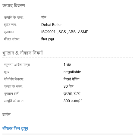
उत्पाद विवरण
उत्पत्ति के प्लेस:
चीन
ब्रांड नाम:
Dehai Boiler
प्रमाणन:
ISO9001 , SGS , ABS , ASME
मॉडल संख्या:
फिन ट्यूब
भुगतान & नौवहन नियमों
न्यूनतम आदेश मात्रा:
1 सेट
मूल्य:
negotiable
पैकेजिंग विवरण:
दिखते पैकिंग
प्रसव के समय:
30 दिन
भुगतान शर्तें:
एल/सी, टी/टी
आपूर्ति की क्षमता:
800 टन/महीने
वर्णन
बॉयलर फिन ट्यूब