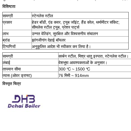
विशिष्टता
सामग्री
स्टेनलेस स्टील
प्रकार
हेडर बॉडी, एंड कवर, ट्यूब जॉइंट, हैंड कोल, थर्मामीटर सॉकेट;
सीमलेस स्टील ट्यूब, प्रेशर पार्ट्स
लाभ
उन्नत वेल्डिंग, सुरक्षित और विश्वसनीय संचालन
ब्रांड
झांगजीगांग देहाई बॉयलर
टिप्पणियों
अनुकूलित आदेश भी स्वीकार कर लिया है।
सामग्री
कार्बन स्टील, मिश्र धातु इस्पात, स्टेनलेस स्टील।
लंबाई
वेशभूषा आवश्यकताओं के अनुसार।
तापमान सीमा
300 ℃ ~ 1500 ℃
व्यास (ओवर ड्राफ्ट)
76 मिमी ~ 914mm
विस्तृत चित्र