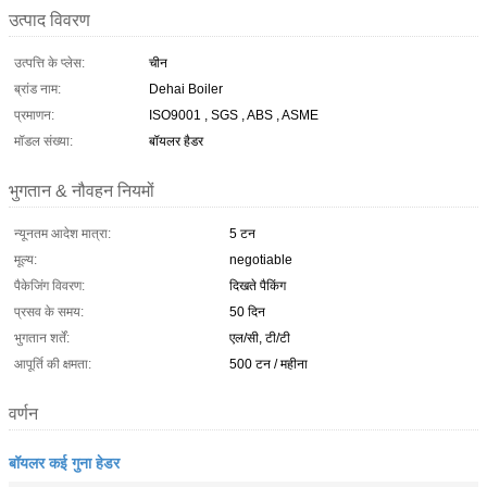
उत्पाद विवरण
उत्पत्ति के प्लेस:
चीन
ब्रांड नाम:
Dehai Boiler
प्रमाणन:
ISO9001 , SGS , ABS , ASME
मॉडल संख्या:
बॉयलर हैडर
भुगतान & नौवहन नियमों
न्यूनतम आदेश मात्रा:
5 टन
मूल्य:
negotiable
पैकेजिंग विवरण:
दिखते पैकिंग
प्रसव के समय:
50 दिन
भुगतान शर्तें:
एल/सी, टी/टी
आपूर्ति की क्षमता:
500 टन / महीना
वर्णन
बॉयलर कई गुना हेडर