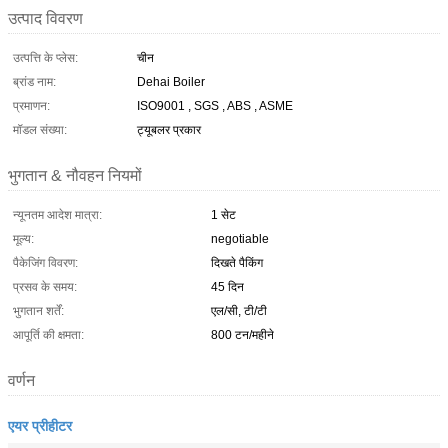
उत्पाद विवरण
उत्पत्ति के प्लेस:
चीन
ब्रांड नाम:
Dehai Boiler
प्रमाणन:
ISO9001 , SGS , ABS , ASME
मॉडल संख्या:
ट्यूबलर प्रकार
भुगतान & नौवहन नियमों
न्यूनतम आदेश मात्रा:
1 सेट
मूल्य:
negotiable
पैकेजिंग विवरण:
दिखते पैकिंग
प्रसव के समय:
45 दिन
भुगतान शर्तें:
एल/सी, टी/टी
आपूर्ति की क्षमता:
800 टन/महीने
वर्णन
एयर प्रीहीटर