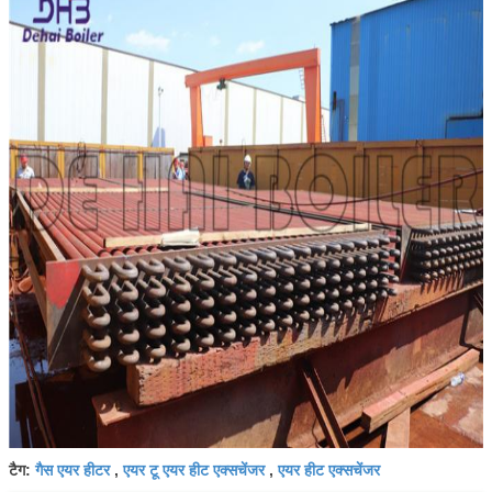
गैस एयर हीटर
एयर टू एयर हीट एक्सचेंजर
एयर हीट एक्सचेंजर
टैग:
,
,