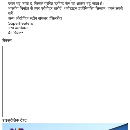
दबाव बढ़ जाता है, जिससे प्रेरित ड्रॉफ्ट फैन का आकार बढ़ जाता है।
भारतीय निर्माता से एयर प्रीहीटर खरीदें: थर्मोडाइन इंजीनियरिंग सिस्टम: हमसे संपर्क
करें
अन्य औद्योगिक स्टीम बॉयलर एंसिलरीज
Superheaters
गरम करनेवाला
बैग फिल्टर
विवरण
लेआउट आइटम
क्षैतिज लेआउट
ऊर्ध्वाधर लेआउट
ट्यूब की व्यवस्था
कंपित व्यवस्था /
कंपित व्यवस्था /
इन-लाइन व्यवस्था
इन-लाइन व्यवस्था
पाइप और प्लेट की
पैकिंग गर्मी प्रतिरोधी
वेल्डिंग
सील
सामग्री /
वेल्डिंग
विरोधी पहने हुए
ए, जब गैस बाहरी ट्यूब को नष्ट कर देता
है, तो धुआं ट्यूबों का स्वागत करने से
सुरक्षात्मक टाइल होती है
बी, जब गैस ट्यूब के अंदर बहती है, तो
आवरण पाइप को गैस इनलेट में स्थापित
किया जाता है
हाइड्रोलिक टेस्ट