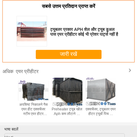
सबसे उत्तम प्रतिदान प्राप्त करें
ट्यूबलर प्रकार APH शेल और ट्यूब डुअल
पास एयर प्रीहीटर कोई भी प्रेशर पार्ट्स नहीं है
जारी रखें
एयर प्रीहीटर
अधिक
िकल उद्योग
अपशिष्ट निकालने गैस
ट्यूब निर्माण वायु
स्टीम बॉयलर एयर हीट
बॉयलर में
्रीहीटर गैस
एयर हीट एक्सचेंजर
Preheater ट्यूब खोल
एक्सचेंजर, ट्यूबलर एयर
कनेक्शन एयर 
व्र रैपिड
स्टीम एयर हीटर
Aph कम लौटाने का
हीटर ट्यूबों पिच की
बॉयलर एफ के
े लिए
सहायक सहायक 2 पास
समय
व्यवस्था की
एयर हीटर
डिजाइन
भाषा बदलें