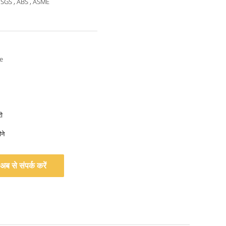
 SGS , ABS , ASME
e
ी
ने
अब से संपर्क करें