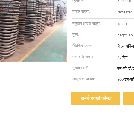
प्रमाणन:
ISO9001 ,
मॉडल संख्या:
reheater
न्यूनतम आदेश मात्रा:
10 टन
मूल्य:
negotiabl
पैकेजिंग विवरण:
दिखते पैकिंग
प्रसव के समय:
45 दिन
भुगतान शर्तें:
एल/सी, टी/ट
आपूर्ति की क्षमता:
800 टन/मही
सबसे अच्छी कीमत