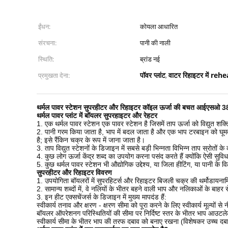
ईंधन:
कोयला आधारित
संरचना:
पानी की नाली
स्थिति:
ब्रांड नई
पॉवर प्लांट
वाटर रिहाइटर में reh
प्रमुखता देना:
,
थर्मल पावर स्टेशन सुपरहीटर और रिहाइटर कॉइल ऊर्जा की बचत आईएसओ 38
थर्मल पावर प्लांट में बॉयलर सुपरहाइटर और रेहटर
1. एक थर्मल पावर स्टेशन एक पावर स्टेशन है जिसमें ताप ऊर्जा को विद्युत शक्ति
2. पानी गरम किया जाता है, भाप में बदल जाता है और एक भाप टरबाइन को घूमत
है;
इसे रैंकिन चक्र के रूप में जाना जाता है।
3. ताप विद्युत स्टेशनों के डिजाइन में सबसे बड़ी भिन्नता विभिन्न ताप स्रोतों के
4. कुछ लोग ऊर्जा केंद्र शब्द का उपयोग करना पसंद करते हैं क्योंकि ऐसी सुविधाएं ग
5. कुछ थर्मल पावर स्टेशन भी औद्योगिक उद्देश्य, या जिला हीटिंग, या पानी के 
सुपरहीटर और रिहाइटर विवरण
1. उपयोगिता बॉयलरों में सुपरहिटर्स और रिहाइटर बिजली चक्र की थर्मोडायनामिक 
2. सामान्य शब्दों में, वे नलियों के भीतर बहने वाली भाप और नलिकाओं के बाहर 
3. इन हीट एक्सचेंजर्स के डिजाइन में मुख्य मापदंड हैं:
स्वीकार्य तनाव और क्षरण - क्षरण सीमा को पूरा करने के लिए स्वीकार्य मूल्यों स
बॉयलर ऑपरेशनग परिस्थितियों की सीमा पर निर्दिष्ट स्तर के भीतर भाप आउटल
स्वीकार्य सीमा के भीतर भाप की तरफ दबाव को बनाए रखना (विशेषकर उच्च दबा