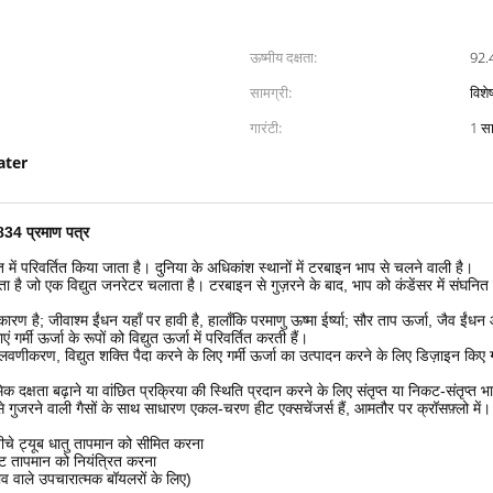
ऊष्मीय दक्षता:
92.
सामग्री:
विशे
गारंटी:
1 स
eater
34 प्रमाण पत्र
 में परिवर्तित किया जाता है।
दुनिया के अधिकांश स्थानों में टरबाइन भाप से चलने वाली है।
ा है जो एक विद्युत जनरेटर चलाता है।
टरबाइन से गुज़रने के बाद, भाप को कंडेंसर में संघनित
 कारण है;
जीवाश्म ईंधन यहाँ पर हावी है, हालाँकि परमाणु ऊष्मा ईर्ष्या;
सौर ताप ऊर्जा, जैव ईंध
र्मी ऊर्जा के रूपों को विद्युत ऊर्जा में परिवर्तित करती हैं।
विलवणीकरण, विद्युत शक्ति पैदा करने के लिए गर्मी ऊर्जा का उत्पादन करने के लिए डिज़ाइन किए ग
दक्षता बढ़ाने या वांछित प्रक्रिया की स्थिति प्रदान करने के लिए संतृप्त या निकट-संतृप्त भा
से गुजरने वाली गैसों के साथ साधारण एकल-चरण हीट एक्सचेंजर्स हैं, आमतौर पर क्रॉसफ़्लो में।
े नीचे ट्यूब धातु तापमान को सीमित करना
ेट तापमान को नियंत्रित करना
व वाले उपचारात्मक बॉयलरों के लिए)