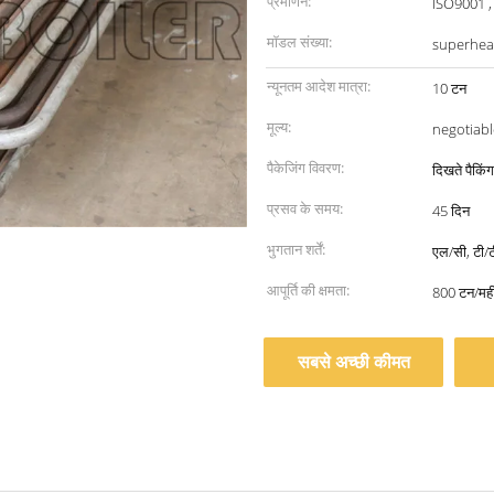
प्रमाणन:
ISO9001 ,
मॉडल संख्या:
superhea
न्यूनतम आदेश मात्रा:
10 टन
मूल्य:
negotiabl
पैकेजिंग विवरण:
दिखते पैकिंग
प्रसव के समय:
45 दिन
भुगतान शर्तें:
एल/सी, टी/ट
आपूर्ति की क्षमता:
800 टन/मही
सबसे अच्छी कीमत