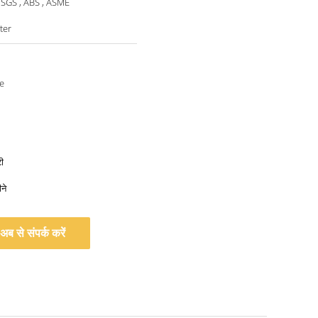
 SGS , ABS , ASME
ter
e
ी
ने
अब से संपर्क करें