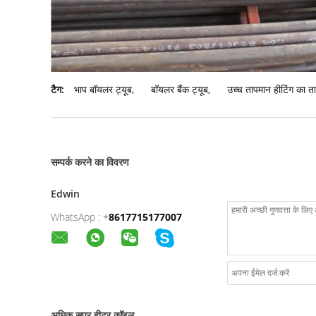
टैग:
भाप बॉयलर ट्यूब
,
बॉयलर बैंक ट्यूब
,
उच्च तापमान हीटिंग का त
सम्पर्क करने का विवरण
Edwin
WhatsApp :
+
8617715177007
अधिक सुपर हीटर कॉइल