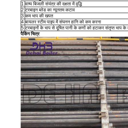
1
वाष्प बिजली संयंत्र की दक्षता में वृद्धि
2
टरबाइन ब्लेड का न्यूनतम कटाव
3
कम भाप की खपत
4
बायलर स्टीम पाइप में संघनन हानि को कम करना
5
टरबाइनों के भाप से दूषित पानी के कणों को हटाकर संतृप्त भाप के 
पैकिंग चित्र